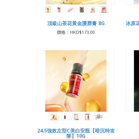
頂級山茶花黃金護唇膏 8G
冰原
價格：HKD$173.00
24.5強效左型C美白安瓶【暗沉特攻
隊】10G