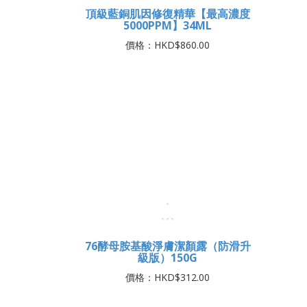
2%水楊酸毛孔緊緻泡泡面膜
極奢蜂
120ML
價格：HKD$370.00
頂級藍銅肌因修復精華【最高濃度
5000PPM】34ML
價格：HKD$860.00