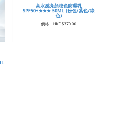
L
藍銅玻尿酸保濕修復精華 45ML
價格：HKD$572.00
高水感亮顏校色防曬乳
SPF50+★★★ 50ML (粉色/紫色/綠
色)
價格：HKD$370.00
ML