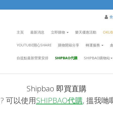
會
主頁
最新消息
立即購物
樂天優惠活動
OKU
YOUTUBE開心SHARE
購物開箱分享
轉運服務
自提點最新營業安排
SHIPBAO代購
SHIPBAO購物站
Shipbao 即買直購
? 可以使用
SHIPBAO代購
, 搵我