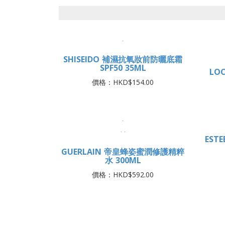
76酵母胺基酸淨膚潔顏露（防滑升
級版）150G
價格：HKD$312.00
SHISEIDO 補濕抗氧妝前防曬底霜
SPF50 35ML
LO
價格：HKD$154.00