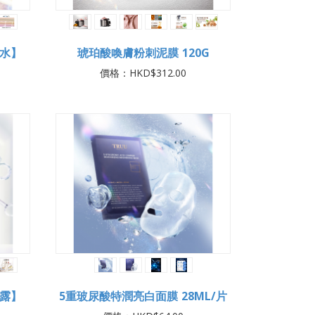
水】
琥珀酸喚膚粉刺泥膜 120G
價格：HKD$312.00
露】
5重玻尿酸特潤亮白面膜 28ML/片