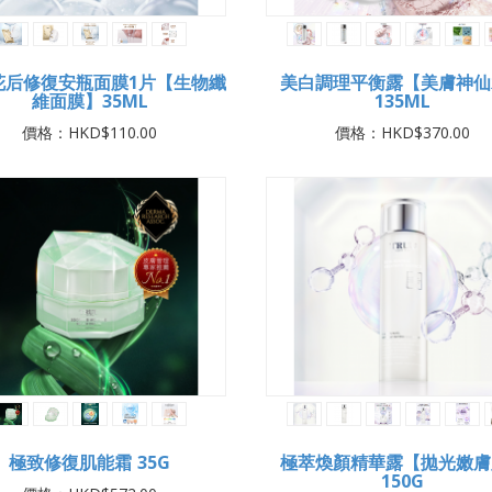
花后修復安瓶面膜1片【生物纖
美白調理平衡露【美膚神仙
維面膜】35ML
135ML
價格：HKD$110.00
價格：HKD$370.00
極致修復肌能霜 35G
極萃煥顏精華露【拋光嫩膚
150G