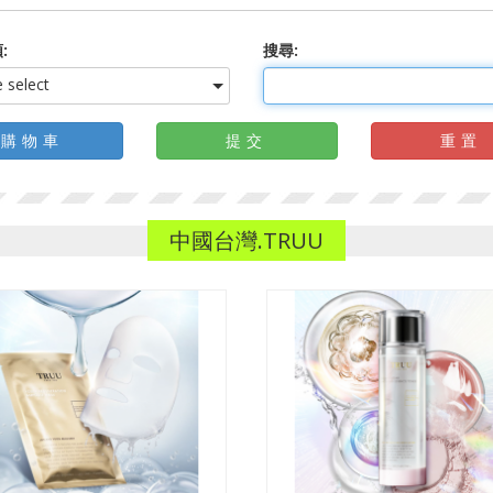
:
搜尋:
 select
購物車
提交
重置
中國台灣.TRUU