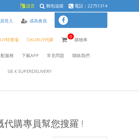
語言
郵包追蹤
電話：22751314
員登入
成為會員
0
BUY特賣場
OKUBUY代購
購物車
倉配服務
下載APP
常見問題
聯絡我們
SB X SUPERDELIVERY
哋嘅代購專員幫您搜羅 !