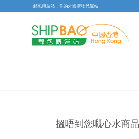
郵包轉運站，你的外國購物代運站
搵唔到您嘅心水商品