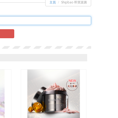
主頁
Shipbao 即買直購