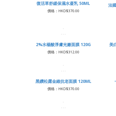
復活草舒緩保濕水凝乳 50ML
價格：HKD$370.00
法國
2%水楊酸淨膚光嫩面膜 120G
美
價格：HKD$312.00