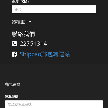
高度（CM）
-
體積重：
聯絡我們
22751314
Shipbao郵包轉運站
郵包追蹤
運單號碼