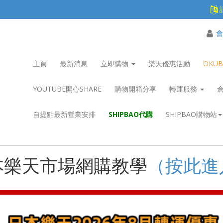
會
主頁
最新消息
立即購物
樂天優惠活動
OKU
YOUTUBE開心SHARE
購物開箱分享
轉運服務
自提點最新營業安排
SHIPBAO代購
SHIPBAO購物站
本樂天市場網購教學
（按此進