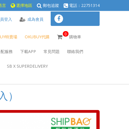
語言
選擇地區
郵包追蹤
電話：22751314
員登入
成為會員
0
BUY特賣場
OKUBUY代購
購物車
倉配服務
下載APP
常見問題
聯絡我們
SB X SUPERDELIVERY
入）