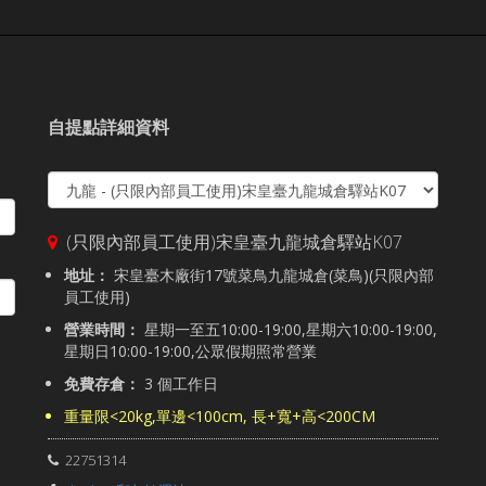
自提點詳細資料
(只限內部員工使用)宋皇臺九龍城倉驛站K07
地址：
宋皇臺木廠街17號菜鳥九龍城倉(菜鳥)(只限內部
員工使用)
營業時間：
星期一至五10:00-19:00,星期六10:00-19:00,
星期日10:00-19:00,公眾假期照常營業
免費存倉：
3 個工作日
重量限<20kg,單邊<100cm, 長+寬+高<200CM
22751314