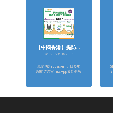
【中國香港】提防詐騙通知
2026-07-31 18:28:44
親愛的Shipbaoer, 近日發現
S
騙徒透過WhatsApp發動釣魚
短訊，以「速遞寄失，申請理
惠
賠」為理由，要求Shipbaoer
點擊不明連結處理索賠事宜。
2
請留意Shipbao中國香港客服
只會透過官方平台跟進客服查
詢個案，具體聯絡方式可在官
h
網獲取
https://www.shipbao.com/information/contact