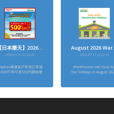
【日本樂天】2026年8月日本樂天轉運優惠
August 20
2026-07-31 11:25:09
2026-07-17 12:22:34
hipbao轉運客戶單筆訂單滿
Warehouses will close fo
8,000円 即可享500円購物優
the holidays in August 20
 優惠券使用期間 : 2026年
as below : Canada
8月1日00:00-8月31日
Normal China Norma
3:59(日本時間) 領券連結(限
China Hong Kong Norm
量2,000張, 每位樂天用戶可
China Taiwan Normal
使用4次) :
France Normal Germa
ttps://b.link/SBRTCoupon202608
Dresden Normal Germa
詳情請瀏覽【樂天優惠活
Erftstadt Normal Japa
動】
Osaka 11/8 Japan Tok