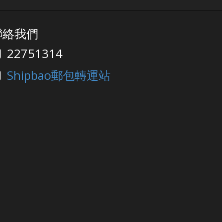
8
排取件 ═══════════ 仓
8
库休假期间将暂停入仓丶出仓
等作业，不便之处，敬请见谅‍
聯絡我們
e
! ═══════════ *仓库假
期或会有临时改动，以此发布
22751314
e
为最後更新
 &
Shipbao郵包轉運站
ys
ay
ll