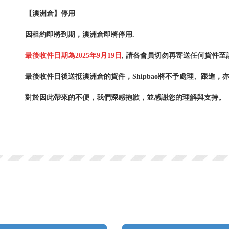
【澳洲倉】停用
因租約即將到期，澳洲倉即將停用.
最後收件日期為2025年9月19日
, 請各會員切勿再寄送任何貨件
最後收件日後送抵澳洲倉的貨件，Shipbao將不予處理、跟進，
對於因此帶來的不便，我們深感抱歉，並感謝您的理解與支持。