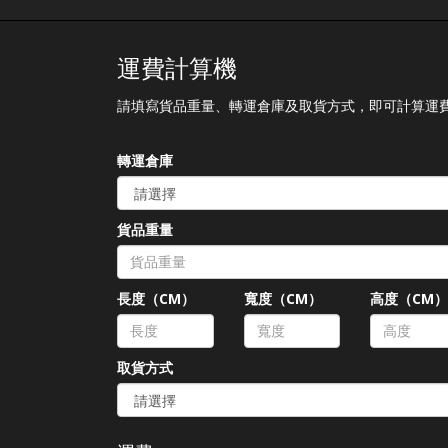
熱線電話號碼： 852-
h
22751314 Facebook：
Shipbao郵包轉運站 Shipbao
運費計算機
App：Shipbao 建議
Shipbaoer盡快下載並使用
請填寫貨品重量、轉運倉庫及取貨方式，即可計算運
「Shipbao APP」查詢及接收
郵包轉運資訊，減低受騙風
險! 如有懷疑，請聯絡
轉運倉庫
Shipbao客服，謝謝。
Shipbao團隊
貨品重量
長度（CM）
寬度（CM）
高度（CM
取貨方式
-