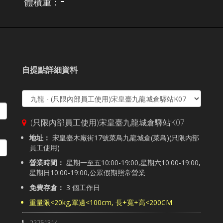
體積重：
自提點詳細資料
(只限內部員工使用)宋皇臺九龍城倉驛站K07
地址：
宋皇臺木廠街17號菜鳥九龍城倉(菜鳥)(只限內部
員工使用)
營業時間：
星期一至五10:00-19:00,星期六10:00-19:00,
星期日10:00-19:00,公眾假期照常營業
免費存倉：
3 個工作日
重量限<20kg,單邊<100cm, 長+寬+高<200CM
22751314