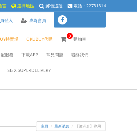
語言
選擇地區
郵包追蹤
電話：22751314
員登入
成為會員
0
BUY特賣場
OKUBUY代購
購物車
倉配服務
下載APP
常見問題
聯絡我們
SB X SUPERDELIVERY
主頁
最新消息
【澳洲倉】停用