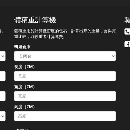
ttps://shipbao.com/information/rakuten
11/8 Korea 14/8, 17/
Thailand 12/8 UK 31/
US Delaware Normal
體積重計算機
═══════════ Pleas
schedule your pickup
費。
體積重用於計算低密度的包裹，計算出來的重量，會與實
arrangement in advanc
重比較，取較重者計算運費。
═══════════ Stock in
out will be suspended
轉運倉庫
during warehouses holida
and sorry for the
inconvenience
長度（CM）
═══════════
*Warehouses holidays m
subject to temporary
changes, this version sha
）
寬度（CM）
prevail
高度（CM）
-