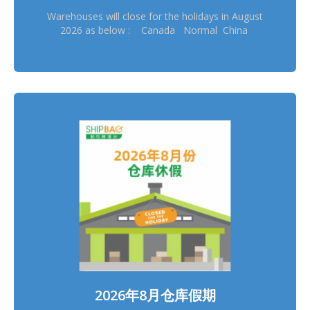
Warehouses will close for the holidays in August
2026 as below : Canada Normal China
Normal China Hong Kong Normal China
Taiwan Normal France Normal Germany
Dresden Normal Germany Erftstadt Normal
Japan Osaka 11/8 Japan Tokyo 11/8 Korea
14/8, 17/8 Thailand 12/8 UK 31/8 US
Delaware Normal ═══════════ Please
schedule your pickup arrangement in advance
═══════════ Stock in & out will be suspended
during warehouses holidays and sorry for the
inconvenience ═══════════ *Warehouses
holidays may subject to temporary changes, this
version shall prevail
2026年8月仓库假期