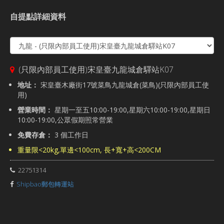
自提點詳細資料
(只限內部員工使用)宋皇臺九龍城倉驛站K07
地址：
宋皇臺木廠街17號菜鳥九龍城倉(菜鳥)(只限內部員工使
用)
營業時間：
星期一至五10:00-19:00,星期六10:00-19:00,星期日
10:00-19:00,公眾假期照常營業
免費存倉：
3 個工作日
重量限<20kg,單邊<100cm, 長+寬+高<200CM
22751314
Shipbao郵包轉運站