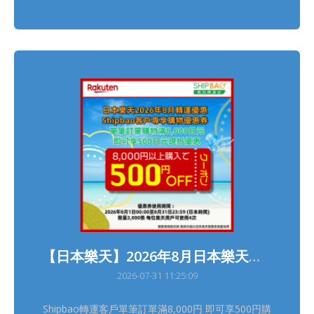
Shipbaoer點擊不明連結處理索賠事宜。 請留意
Shipbao中國香港客服只會透過官方平台跟進客服查
詢個案，具體聯絡方式可在官網獲取
https://www.shipbao.com/information/contact 熱
線電話號碼： 852-22751314 Facebook：Shipbao
郵包轉運站 Shipbao App：Shipbao 建議Shipbaoer
盡快下載並使用「Shipbao APP」查詢及接收郵包轉
運資訊，減低受騙風險! 如有懷疑，請聯絡Shipbao客
服，謝謝。 Shipbao團隊
【日本樂天】2026年8月日本樂天轉運優惠
2026-07-31 11:25:09
Shipbao轉運客戶單筆訂單滿8,000円 即可享500円購