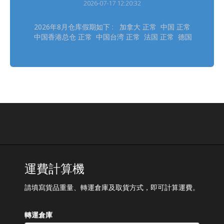
2026-07-17 12:20:32
2026年8月仓库假期如下 : 加拿大 正常 中国 正常
中国香港总仓 正常 中国台湾 正常 法国 正常 德国
德勒斯登 正常 德国自营 正常 日本大阪 8/11 日本
东京 8/11 韩国 8/14, 8/17 泰国 8/12 英国 8/31
美国德拉华州 (免税仓及海运仓) 正常
═══════════ 请留意安排取件 ═══════════
仓库休假期间将暂停入仓丶出仓等作业，不便之处，
敬请见谅‍ ! ═══════════ *仓库假期或会有临时
改动，以此发布为最後更新
運費計算機
請填寫貨品重量、轉運倉庫及取貨方式，即可計算運費。
轉運倉庫