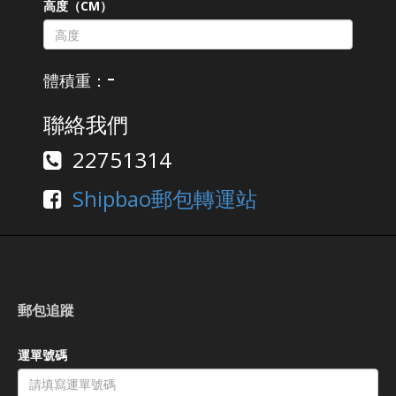
高度（CM）
-
體積重：
聯絡我們
22751314
Shipbao郵包轉運站
郵包追蹤
運單號碼