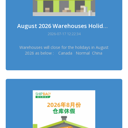
August 2026 Warehouses Holidays
2026-07-17 12:22:34
Warehouses will close for the holidays in August
2026 as below : Canada Normal China
Normal China Hong Kong Normal China
Taiwan Normal France Normal Germany
Dresden Normal Germany Erftstadt Normal
Japan Osaka 11/8 Japan Tokyo 11/8 Korea
14/8, 17/8 Thailand 12/8 UK 31/8 US
Delaware Normal ═══════════ Please
schedule your pickup arrangement in advance
═══════════ Stock in & out will be suspended
during warehouses holidays and sorry for the
inconvenience ═══════════ *Warehouses
holidays may subject to temporary changes, this
version shall prevail