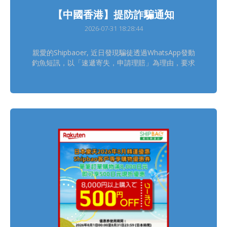
【中國香港】提防詐騙通知
2026-07-31 18:28:44
親愛的Shipbaoer, 近日發現騙徒透過WhatsApp發動
釣魚短訊，以「速遞寄失，申請理賠」為理由，要求
Shipbaoer點擊不明連結處理索賠事宜。 請留意
Shipbao中國香港客服只會透過官方平台跟進客服查
詢個案，具體聯絡方式可在官網獲取
https://www.shipbao.com/information/contact 熱
線電話號碼： 852-22751314 Facebook：Shipbao
郵包轉運站 Shipbao App：Shipbao 建議Shipbaoer
盡快下載並使用「Shipbao APP」查詢及接收郵包轉
運資訊，減低受騙風險! 如有懷疑，請聯絡Shipbao客
服，謝謝。 Shipbao團隊