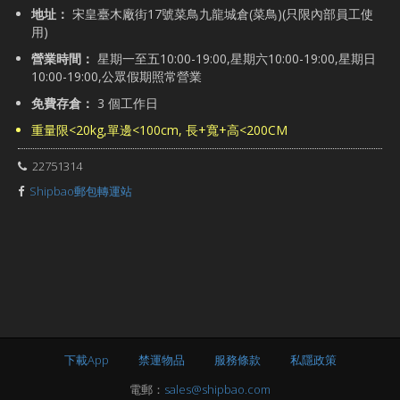
地址：
宋皇臺木廠街17號菜鳥九龍城倉(菜鳥)(只限內部員工使
用)
營業時間：
星期一至五10:00-19:00,星期六10:00-19:00,星期日
10:00-19:00,公眾假期照常營業
免費存倉：
3 個工作日
重量限<20kg,單邊<100cm, 長+寬+高<200CM
22751314
Shipbao郵包轉運站
下載App
禁運物品
服務條款
私隱政策
電郵：
sales@shipbao.com