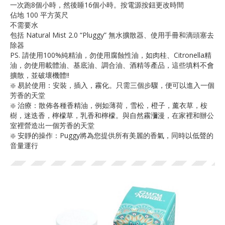
一次跑8個小時，然後睡16個小時。按電源按鈕更改時間
佔地 100 平方英尺
不需要水
包括 Natural Mist 2.0 “Pluggy” 無水擴散器、使用手冊和滴頭塞去
除器
PS. 請使用100%純精油，勿使用腐蝕性油，如肉桂、Citronella精
油，勿使用載體油、基底油、調合油、酒精等產品，這些填料不會
擴散，並破壞機體‼️
❇️ 易於使用：安裝，插入，霧化。只需三個步驟，便可以進入一個
芳香的天堂
❇️ 治療：散佈各種香精油，例如薄荷，雪松，橙子，薰衣草，桉
樹，迷迭香，檸檬草，乳香和檸檬。與自然霧瀰漫，在家裡和辦公
室裡營造出一個芳香的天堂
❇️ 安靜的操作：Puggy將為您提供所有美麗的香氣，同時以低聲的
音量運行