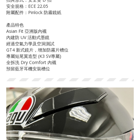
安全規格：ECE 22.05
附屬配件：Pinlock 防霧鏡紙
產品特色
Asian Fit 亞洲版內襯
內建防 UV 活動式墨鏡
經過空氣力學及空洞測試
GT4 新式鏡片，增加防霧片槽位
專屬短尾翼造型 (K3 SV專屬)
全拆洗 Dry Comfort 內襯
預留藍牙耳機安裝槽位