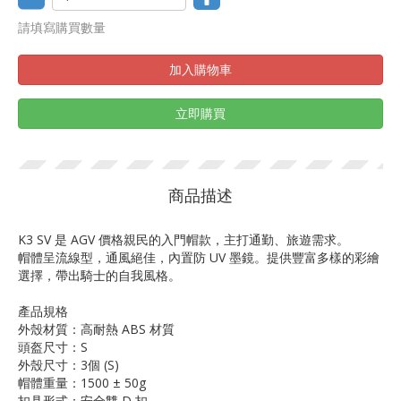
請填寫購買數量
加入購物車
立即購買
商品描述
K3 SV 是 AGV 價格親民的入門帽款，主打通勤、旅遊需求。
帽體呈流線型，通風絕佳，內置防 UV 墨鏡。提供豐富多樣的彩繪
選擇，帶出騎士的自我風格。
產品規格
外殼材質：高耐熱 ABS 材質
頭盔尺寸：S
外殼尺寸：3個 (S)
帽體重量：1500 ± 50g
扣具形式：安全雙 D 扣