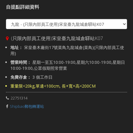
自提點詳細資料
(只限內部員工使用)宋皇臺九龍城倉驛站K07
地址：
宋皇臺木廠街17號菜鳥九龍城倉(菜鳥)(只限內部員工使
用)
營業時間：
星期一至五10:00-19:00,星期六10:00-19:00,星期日
10:00-19:00,公眾假期照常營業
免費存倉：
3 個工作日
重量限<20kg,單邊<100cm, 長+寬+高<200CM
22751314
Shipbao郵包轉運站