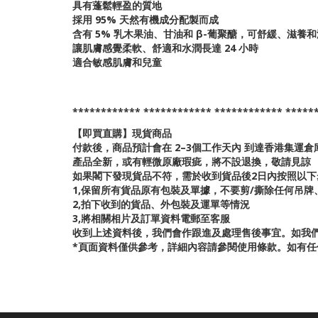
具有蓬鬆輕盈的質地
採用 95% 天然有機成分配製而成
含有 5% 乳木果油、甘油和 β-葡聚醣，可舒緩、滋養
讓肌膚感覺柔軟、舒適和水潤長達 24 小時
適合敏感肌膚和兒童
************
************
************
*****
【即買直購】現貨商品
付款後，商品預計會在 2–3個工作天內 到達香港集運
產品全新，或有輕微原廠瑕疵，將不設退換，敬請見諒
如果閣下發現貨品不符，需於收到貨品後2日內按照以下
1,保留所有貨品原有包裝及單據，不要剪/撕除任何吊
2,拍下收到的貨品、外包裝及運單等情況
3,將相關相片及訂單資料電郵至客服
收到上述資料後，我們會作跟進及處理售後事宜。如我
*頁面資料僅供參考，詳細內容請參閱使用條款。如有任何爭