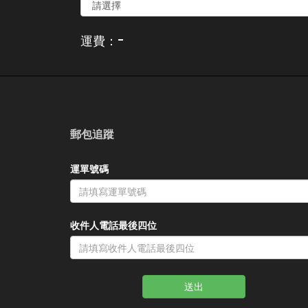
-
運費：
郵包追蹤
運單號碼
收件人電話最後四位
送出