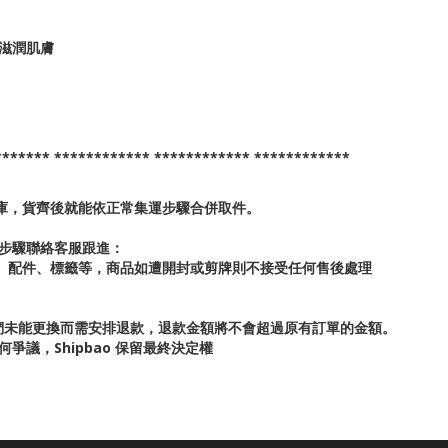
和滋潤肌膚
*******
************
************
************
倉庫，貨齊後就能依正常集運步驟合併取件。
步驟聯絡客服跟進：
牌、配件、標籤等，商品如遭開封或剪牌則不接受任何售後處理
們未能更換而需安排退款，退款金額將不會超過原有訂單的金額。
議，Shipbao 保留最終決定權