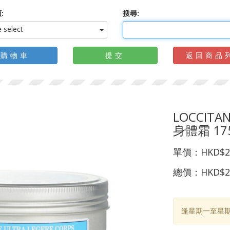
:
搜尋:
 select
購物車
提交
返回商品
LOCCIT
身體霜 17
單價：
HKD$2
總價：
HKD$2
逢星期一至星