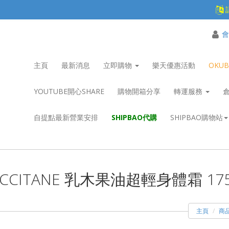
會
主頁
最新消息
立即購物
樂天優惠活動
OKU
YOUTUBE開心SHARE
購物開箱分享
轉運服務
自提點最新營業安排
SHIPBAO代購
SHIPBAO購物站
OCCITANE 乳木果油超輕身體霜 175
主頁
商