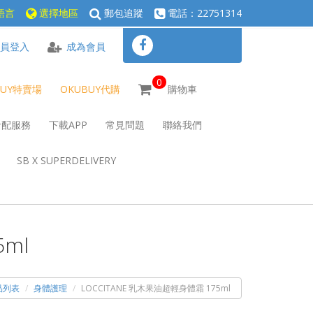
語言
選擇地區
郵包追蹤
電話：22751314
員登入
成為會員
0
BUY特賣場
OKUBUY代購
購物車
倉配服務
下載APP
常見問題
聯絡我們
SB X SUPERDELIVERY
ml
品列表
身體護理
LOCCITANE 乳木果油超輕身體霜 175ml