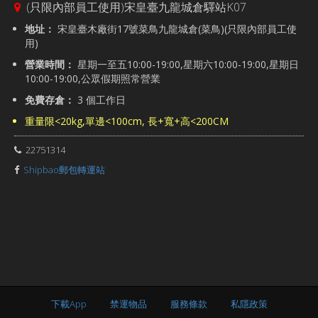
(只限內部員工使用)宋皇臺九龍城倉驛站K07
地址：
宋皇臺木廠街17號菜鳥九龍城倉(菜鳥)(只限內部員工使
用)
營業時間：
星期一至五10:00-19:00,星期六10:00-19:00,星期日
10:00-19:00,公眾假期照常營業
免費存倉：
3 個工作日
重量限<20kg,單邊<100cm, 長+寬+高<200CM
22751314
Shipbao郵包轉運站
下載App
禁運物品
服務條款
私隱政策