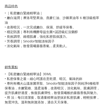
商品特色
•
｜私密嫩白緊緻精華油｜
• 嫩白滋潤｜摩洛哥堅果油、燕麥仁油、沙棘果油等 6 種頂級植萃
油
• 改善暗沉，一次完成嫩白、保濕、舒緩等保養。
• 穩定防護｜專利有機酵母益生菌+認證級紅沒藥醇
• 長效調理、維穩肌膚，強化私密肌保護力。
• 芳香調理｜Sinodor智能淡味因子
• 淡化氣味，散發晨曦薔薇香氣，柔美動人。
銷售重點
•
【私密嫩白緊緻精華油】30ML
• 私密保養之最－細心呵護在意乾澀、暗沉、氣味的妳
• 專利有機火山溫泉菌萃取、Sinodor智能淡味因子與純淨6種植萃
保養油，水嫩緊緻、溫柔滋養，改善暗沉，淡化氣味。親膚調理，
提升肌膚舒適度，恢復肌膚彈性，散發晨曦般的薔薇香氛與魅力。
• 用 法：每日清潔後，取適量精華油塗抹於私密肌膚，輕輕按摩，
無需沖洗。溫和無刺激添加，適合天天保養。