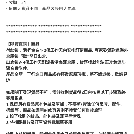
• 效期：3年
• 依個人膚質不同，產品效果因人而異
************* ************* *************
************* ************* *************
【即買直購】商品
付款後，我們會在1-2個工作天內安排訂購商品, 商家發貨到達海外
倉庫後, 預計翌日出倉,
出倉後3-4個工作天到達香港集運倉庫，貨齊後就能依正常集運步
驟合併取件。
產品全新，平行進口商品或有輕微原廠瑕疵，將不設退換，敬請見
諒
如果閣下發現貨品不符，需於收到貨品後2日內按照以下步驟聯絡
客服跟進：
1,保留所有貨品原有包裝及單據，不要剪/撕除任何吊牌、配件、
標籤等，商品如遭開封或剪牌則不接受任何售後處理
2,拍下收到的貨品、外包裝及運單等情況
3,將相關相片及訂單資料電郵至客服
收到上述資料後，我們會作跟進及處理售後事宜。如我們未能更換