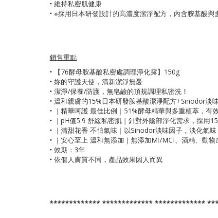
• 維持私密肌健康
• ※採用日本研發設計的高濃度潔淨配方，內含胺基酸與多
銷售重點
•
【76酵母胺基酸私密處調理淨化露】150g
• 妳的守護天使，清新潔淨無憂
• 潔淨/保養/防護，無皂鹼的頂規調理私密洗！
• 溫和親膚的15%日本研發胺基酸潔淨配方+Sinod
• ｜精華呵護 最佳比例｜51%酵母精華與多重植萃
• ｜pH值5.9 舒緩私密肌｜針對外陰部淨化需求，採
• ｜清甜花香 不怕氣味｜以Sinodor淡味因子，淡化
• ｜安心至上 溫和無添加｜無添加MI/MCI、酒精、動物
• 效期：3年
• 依個人膚質不同，產品效果因人而異
************* ************* ************* **