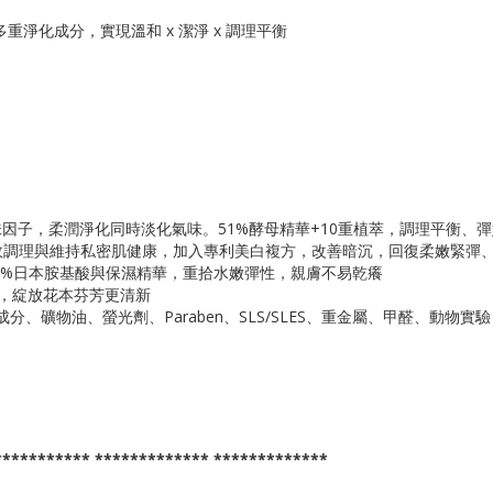
重淨化成分，實現溫和 x 潔淨 x 調理平衡
or淡味因子，柔潤淨化同時淡化氣味。51%酵母精華+10重植萃，調理平衡
，有效調理與維持私密肌健康，加入專利美白複方，改善暗沉，回復柔嫩緊彈
用15%日本胺基酸與保濕精華，重拾水嫩彈性，親膚不易乾癢
氣味，綻放花本芬芳更清新
成分、礦物油、螢光劑、Paraben、SLS/SLES、重金屬、甲醛、動物實驗
*********** ************* *************