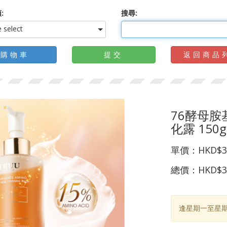
:
搜尋:
 select
購物車
提交
返回商品
76酵母
化露 150g
單價：
HKD$3
總價：
HKD$3
逢星期一至星