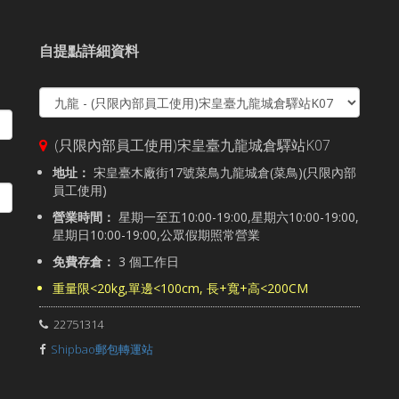
自提點詳細資料
(只限內部員工使用)宋皇臺九龍城倉驛站K07
地址：
宋皇臺木廠街17號菜鳥九龍城倉(菜鳥)(只限內部
員工使用)
營業時間：
星期一至五10:00-19:00,星期六10:00-19:00,
星期日10:00-19:00,公眾假期照常營業
免費存倉：
3 個工作日
重量限<20kg,單邊<100cm, 長+寬+高<200CM
22751314
Shipbao郵包轉運站