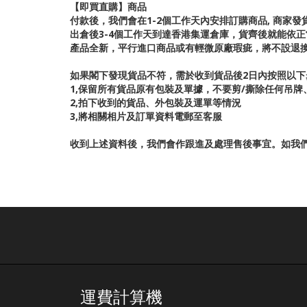
【即買直購】商品
付款後，我們會在1-2個工作天內安排訂購商品, 商家發
出倉後3-4個工作天到達香港集運倉庫，貨齊後就能依
產品全新，平行進口商品或有輕微原廠瑕疵，將不設退
如果閣下發現貨品不符，需於收到貨品後2日內按照以下
1,保留所有貨品原有包裝及單據，不要剪/撕除任何吊
2,拍下收到的貨品、外包裝及運單等情況
3,將相關相片及訂單資料電郵至客服
收到上述資料後，我們會作跟進及處理售後事宜。如我
運費計算機