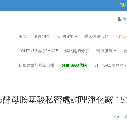
會
主頁
最新消息
立即購物
樂天優惠活動
OKU
YOUTUBE開心SHARE
購物開箱分享
轉運服務
自提點最新營業安排
SHIPBAO代購
SHIPBAO購物站
6酵母胺基酸私密處調理淨化露 15
主頁