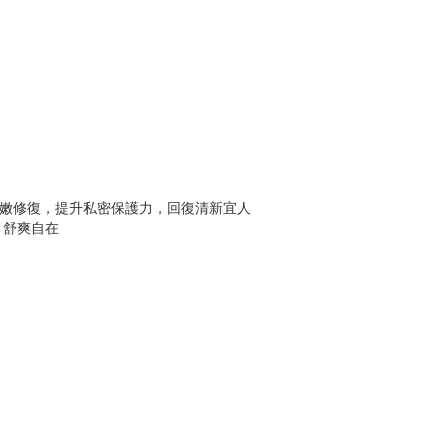
、彈嫩修復，提升私密保護力，回復清新宜人
、舒爽自在