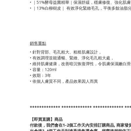
• ｜51%酵母益菌精華｜保濕舒緩，穩膚修復、強化肌
• ｜13%白柳樹皮｜ 有效淨化緊緻毛孔，平衡多餘油脂
銷售重點
•
針對背部、毛孔粗大、粗糙肌膚設計，
• 有效調理並能通暢、緊緻、淨化毛孔粗大處，
• 維持肌膚健康，改善暗沉恢復彈性，令肌膚保濕嫩白
• 容量：120ml
• 效期：3年
• 依個人膚質不同，產品效果因人而異
************* ************* ************* **
【即買直購】商品
付款後，我們會在1-2個工作天內安排訂購商品, 商家發
出倉後3-4個工作天到達香港集運倉庫，貨齊後就能依