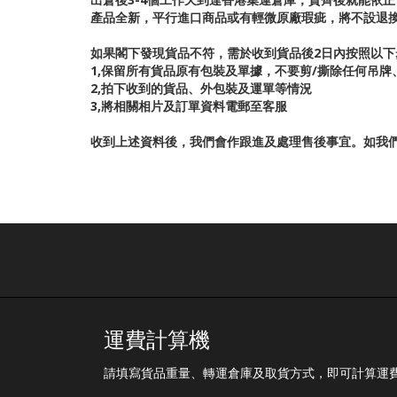
產品全新，平行進口商品或有輕微原廠瑕疵，將不設退
如果閣下發現貨品不符，需於收到貨品後2日內按照以下
1,保留所有貨品原有包裝及單據，不要剪/撕除任何吊
2,拍下收到的貨品、外包裝及運單等情況
3,將相關相片及訂單資料電郵至客服
收到上述資料後，我們會作跟進及處理售後事宜。如我
運費計算機
請填寫貨品重量、轉運倉庫及取貨方式，即可計算運