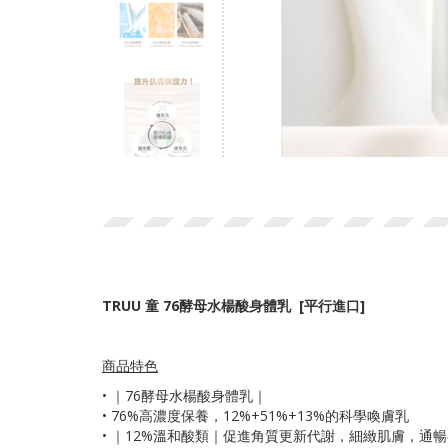
TRUU 童 76酵母水楊酸身體乳 [平行進口]
商品特色
•
｜76酵母水楊酸身體乳｜
• 76%高濃度保養，12%+51%+13%的科學喚膚乳
• ｜12%溫和酸類｜促進角質更新代謝，細緻肌膚，通