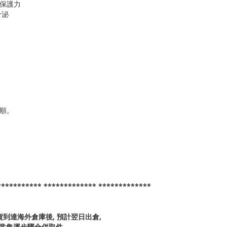
膚保護力
分泌
滑順。
*********** ************* *************
貨到達海外倉庫後, 預計翌日出倉,
正常集運步驟合併取件。