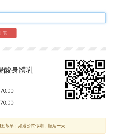
列表
楊酸身體乳
70.00
70.00
期五截單；如遇公眾假期，順延一天