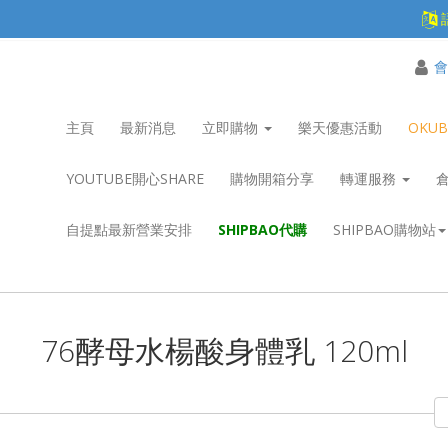
會
主頁
最新消息
立即購物
樂天優惠活動
OKU
YOUTUBE開心SHARE
購物開箱分享
轉運服務
自提點最新營業安排
SHIPBAO代購
SHIPBAO購物站
76酵母水楊酸身體乳 120ml