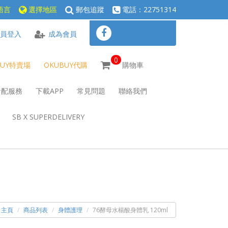
語言
選擇地區
郵包追蹤
電話：22751314
員登入
成為會員
0
BUY特賣場
OKUBUY代購
購物車
倉配服務
下載APP
常見問題
聯絡我們
SB X SUPERDELIVERY
主頁
商品列表
身體護理
76酵母水楊酸身體乳 120ml