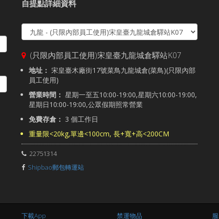
自提點詳細資料
(只限內部員工使用)宋皇臺九龍城倉驛站K07
地址：
宋皇臺木廠街17號菜鳥九龍城倉(菜鳥)(只限內部
員工使用)
營業時間：
星期一至五10:00-19:00,星期六10:00-19:00,
星期日10:00-19:00,公眾假期照常營業
免費存倉：
3 個工作日
重量限<20kg,單邊<100cm, 長+寬+高<200CM
22751314
Shipbao郵包轉運站
下載App
禁運物品
服