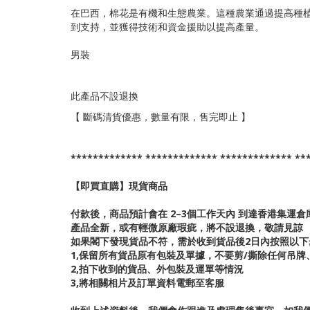
在巴西，棉花是有機和生態農業。這種農業通過提高種
到支持，並獲得技術和資金援助以提高產量。
男裝
此產品不設退換
【 斷碼清貨優惠，數量有限，售完即止 】
************* ************* ************* **
【即買直購】現貨商品
付款後，商品預計會在 2–3個工作天內 到達香港集運
產品全新，或有輕微原廠瑕疵，將不設退換，敬請見諒
如果閣下發現貨品不符，需於收到貨品後2日內按照以下
1,保留所有貨品原有包裝及單據，不要剪/撕除任何吊
2,拍下收到的貨品、外包裝及運單等情況
3,將相關相片及訂單資料電郵至客服