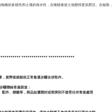
植物種的多樣性和土壤的保水性，在種植後使土地變得更加肥沃。在秘魯
*********** ************* *************
倉庫，貨齊後就能依正常集運步驟合併取件。
步驟聯絡客服跟進：
牌、配件、標籤等，商品如遭開封或剪牌則不接受任何售後處理