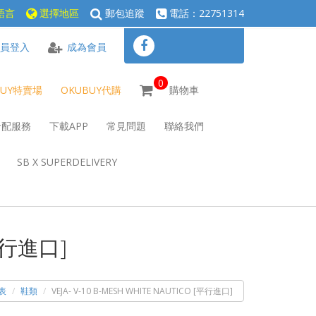
語言
選擇地區
郵包追蹤
電話：22751314
員登入
成為會員
0
BUY特賣場
OKUBUY代購
購物車
倉配服務
下載APP
常見問題
聯絡我們
SB X SUPERDELIVERY
[平行進口]
表
鞋類
VEJA- V-10 B-MESH WHITE NAUTICO [平行進口]