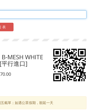
列表
0 B-MESH WHITE
 [平行進口]
70.00
期五截單；如遇公眾假期，順延一天