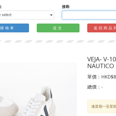
:
搜尋:
 select
購物車
提交
返回商品
VEJA- V-1
NAUTICO
單價：
HKD$8
總價：
-
逢星期一至星