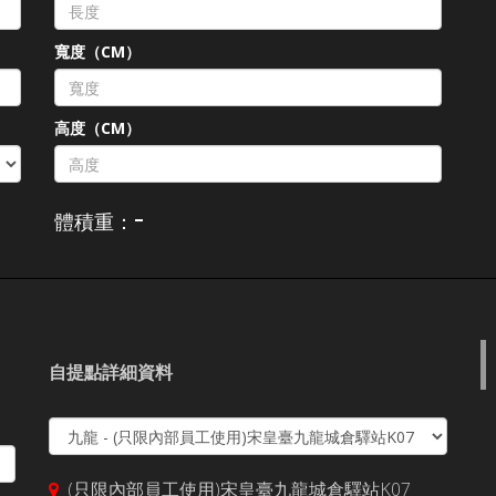
）
寬度（CM）
高度（CM）
-
體積重：
自提點詳細資料
(只限內部員工使用)宋皇臺九龍城倉驛站K07