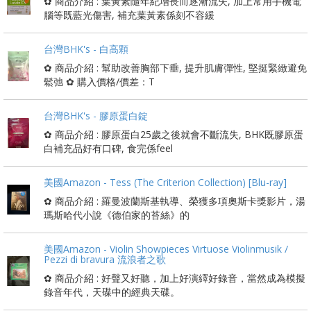
✿ 商品介紹 : 葉黃素隨年紀增長而逐漸流失, 加上常用手機電
腦等既藍光傷害, 補充葉黃素係刻不容緩
台灣BHK's - 白高顆
✿ 商品介紹 : 幫助改善胸部下垂, 提升肌膚彈性, 堅挺緊緻避免
鬆弛 ✿ 購入價格/價差：T
台灣BHK's - 膠原蛋白錠
✿ 商品介紹 : 膠原蛋白25歲之後就會不斷流失, BHK既膠原蛋
白補充品好有口碑, 食完係feel
美國Amazon - Tess (The Criterion Collection) [Blu-ray]
✿ 商品介紹 : 羅曼波蘭斯基執導、榮獲多項奧斯卡獎影片，湯
瑪斯哈代小說《德伯家的苔絲》的
美國Amazon - Violin Showpieces Virtuose Violinmusik /
Pezzi di bravura 流浪者之歌
✿ 商品介紹 : 好聲又好聽，加上好演繹好錄音，當然成為模擬
錄音年代，天碟中的經典天碟。