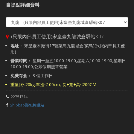
自提點詳細資料
(只限內部員工使用)宋皇臺九龍城倉驛站K07
地址：
宋皇臺木廠街17號菜鳥九龍城倉(菜鳥)(只限內部員工使
用)
營業時間：
星期一至五10:00-19:00,星期六10:00-19:00,星期日
10:00-19:00,公眾假期照常營業
免費存倉：
3 個工作日
重量限<20kg,單邊<100cm, 長+寬+高<200CM
22751314
Shipbao郵包轉運站