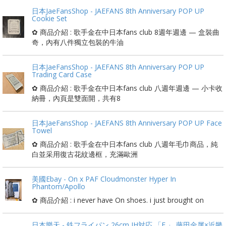
日本JaeFansShop - JAEFANS 8th Anniversary POP UP
Cookie Set
✿ 商品介紹 : 歌手金在中日本fans club 8週年週邊 — 盒裝曲
奇，內有八件獨立包裝的牛油
日本JaeFansShop - JAEFANS 8th Anniversary POP UP
Trading Card Case
✿ 商品介紹 : 歌手金在中日本fans club 八週年週邊 — 小卡收
納冊，內頁是雙面開，共有8
日本JaeFansShop - JAEFANS 8th Anniversary POP UP Face
Towel
✿ 商品介紹 : 歌手金在中日本fans club 八週年毛巾商品，純
白並采用復古花紋邊框，充滿歐洲
美國Ebay - On x PAF Cloudmonster Hyper In
Phantom/Apollo
✿ 商品介紹 : i never have On shoes. i just brought on
日本樂天 - 鉄フライパン 26cm IH対応 「F.」 藤田金属×近畿