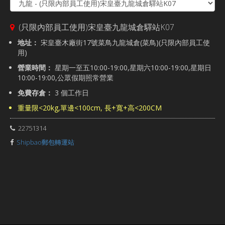
(只限內部員工使用)宋皇臺九龍城倉驛站K07
地址：
宋皇臺木廠街17號菜鳥九龍城倉(菜鳥)(只限內部員工使
用)
營業時間：
星期一至五10:00-19:00,星期六10:00-19:00,星期日
10:00-19:00,公眾假期照常營業
免費存倉：
3 個工作日
重量限<20kg,單邊<100cm, 長+寬+高<200CM
22751314
Shipbao郵包轉運站