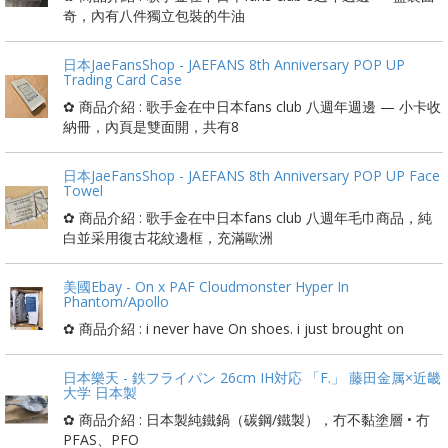
奇，內有八件獨立包裝的牛油
日本JaeFansShop - JAEFANS 8th Anniversary POP UP
Trading Card Case
✿ 商品介紹 : 歌手金在中日本fans club 八週年週邊 — 小卡收
納冊，內頁是雙面開，共有8
日本JaeFansShop - JAEFANS 8th Anniversary POP UP Face
Towel
✿ 商品介紹 : 歌手金在中日本fans club 八週年毛巾商品，純
白並采用復古花紋邊框，充滿歐洲
美國Ebay - On x PAF Cloudmonster Hyper In
Phantom/Apollo
✿ 商品介紹 : i never have On shoes. i just brought on
日本樂天 - 鉄フライパン 26cm IH対応 「F.」 藤田金属×近畿
大学 日本製
✿ 商品介紹 : 日本製純鐵鍋（碳鋼/鐵製），冇不黏塗層 • 冇
PFAS、PFO