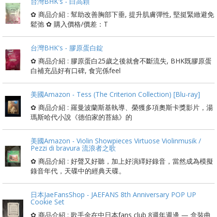
台灣BHK's - 白高顆
✿ 商品介紹 : 幫助改善胸部下垂, 提升肌膚彈性, 堅挺緊緻避免
鬆弛 ✿ 購入價格/價差：T
台灣BHK's - 膠原蛋白錠
✿ 商品介紹 : 膠原蛋白25歲之後就會不斷流失, BHK既膠原蛋
白補充品好有口碑, 食完係feel
美國Amazon - Tess (The Criterion Collection) [Blu-ray]
✿ 商品介紹 : 羅曼波蘭斯基執導、榮獲多項奧斯卡獎影片，湯
瑪斯哈代小說《德伯家的苔絲》的
美國Amazon - Violin Showpieces Virtuose Violinmusik /
Pezzi di bravura 流浪者之歌
✿ 商品介紹 : 好聲又好聽，加上好演繹好錄音，當然成為模擬
錄音年代，天碟中的經典天碟。
日本JaeFansShop - JAEFANS 8th Anniversary POP UP
Cookie Set
✿ 商品介紹 : 歌手金在中日本fans club 8週年週邊 — 盒裝曲