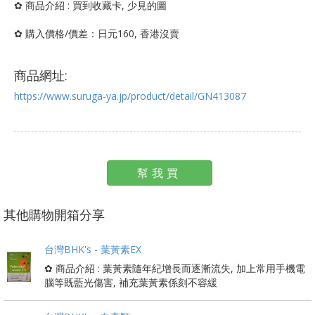
✿ 商品介紹 : 買到收藏卡, 少見的圖
✿ 購入價格/價差：日元160, 香港沒賣
商品網址:
https://www.suruga-ya.jp/product/detail/GN413087
幫我買
其他購物開箱分享
台灣BHK's - 葉黃素EX
✿ 商品介紹 : 葉黃素隨年紀增長而逐漸流失, 加上常用手機電
腦等既藍光傷害, 補充葉黃素係刻不容緩