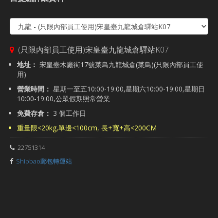
(只限內部員工使用)宋皇臺九龍城倉驛站K07
地址：
宋皇臺木廠街17號菜鳥九龍城倉(菜鳥)(只限內部員工使
用)
營業時間：
星期一至五10:00-19:00,星期六10:00-19:00,星期日
10:00-19:00,公眾假期照常營業
免費存倉：
3 個工作日
重量限<20kg,單邊<100cm, 長+寬+高<200CM
22751314
Shipbao郵包轉運站