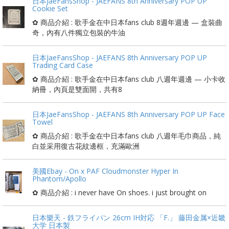
日本JaeFansShop - JAEFANS 8th Anniversary POP UP
Cookie Set
✿ 商品介紹 : 歌手金在中日本fans club 8週年週邊 — 盒裝曲
奇，內有八件獨立包裝的牛油
日本JaeFansShop - JAEFANS 8th Anniversary POP UP
Trading Card Case
✿ 商品介紹 : 歌手金在中日本fans club 八週年週邊 — 小卡收
納冊，內頁是雙面開，共有8
日本JaeFansShop - JAEFANS 8th Anniversary POP UP Face
Towel
✿ 商品介紹 : 歌手金在中日本fans club 八週年毛巾商品，純
白並采用復古花紋邊框，充滿歐洲
美國Ebay - On x PAF Cloudmonster Hyper In
Phantom/Apollo
✿ 商品介紹 : i never have On shoes. i just brought on
日本樂天 - 鉄フライパン 26cm IH対応 「F.」 藤田金属×近畿
大学 日本製