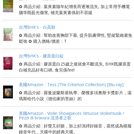
✿ 商品介紹 : 葉黃素隨年紀增長而逐漸流失, 加上常用手機電
腦等既藍光傷害, 補充葉黃素係刻不容緩
台灣BHK's - 白高顆
✿ 商品介紹 : 幫助改善胸部下垂, 提升肌膚彈性, 堅挺緊緻避免
鬆弛 ✿ 購入價格/價差：T
台灣BHK's - 膠原蛋白錠
✿ 商品介紹 : 膠原蛋白25歲之後就會不斷流失, BHK既膠原蛋
白補充品好有口碑, 食完係feel
美國Amazon - Tess (The Criterion Collection) [Blu-ray]
✿ 商品介紹 : 羅曼波蘭斯基執導、榮獲多項奧斯卡獎影片，湯
瑪斯哈代小說《德伯家的苔絲》的
美國Amazon - Violin Showpieces Virtuose Violinmusik /
Pezzi di bravura 流浪者之歌
✿ 商品介紹 : 好聲又好聽，加上好演繹好錄音，當然成為模擬
錄音年代，天碟中的經典天碟。