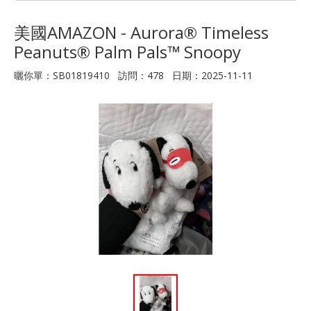
美國AMAZON - Aurora® Timeless
Peanuts® Palm Pals™ Snoopy
曬你單：SB01819410 訪問：478 日期：2025-11-11