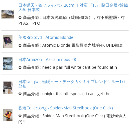
日本樂天 - 鉄フライパン 26cm IH対応 「F.」 藤田金属×近畿
大学 日本製
✿ 商品介紹 : 日本製純鐵鍋（碳鋼/鐵製），冇不黏塗層 • 冇
PFAS、PFO
美國Rrbitdvd - Atomic Blonde
✿ 商品介紹 : Atomic Blonde 電影極凍之城的4K UHD鐵盒
日本Amazon - Asics nimbus 28
✿ 商品介紹 : need a pair full white cant be found at h
日本Uniqlo - 極暖ヒートテックカシミヤブレンドクルーT/9
分袖
✿ 商品介紹 : uniqlo, it is nth special, i cant get the
香港Collectong - Spider-Man Steelbook (One Click)
✿ 商品介紹 : Spider-Man Steelbook (One Click) 電影蜘蛛人
的4