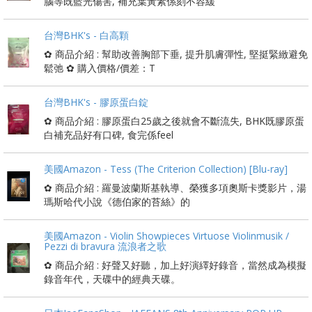
腦等既藍光傷害, 補充葉黃素係刻不容緩
台灣BHK's - 白高顆
✿ 商品介紹 : 幫助改善胸部下垂, 提升肌膚彈性, 堅挺緊緻避免
鬆弛 ✿ 購入價格/價差：T
台灣BHK's - 膠原蛋白錠
✿ 商品介紹 : 膠原蛋白25歲之後就會不斷流失, BHK既膠原蛋
白補充品好有口碑, 食完係feel
美國Amazon - Tess (The Criterion Collection) [Blu-ray]
✿ 商品介紹 : 羅曼波蘭斯基執導、榮獲多項奧斯卡獎影片，湯
瑪斯哈代小說《德伯家的苔絲》的
美國Amazon - Violin Showpieces Virtuose Violinmusik /
Pezzi di bravura 流浪者之歌
✿ 商品介紹 : 好聲又好聽，加上好演繹好錄音，當然成為模擬
錄音年代，天碟中的經典天碟。