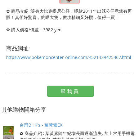
✿ 商品介紹 :等身大比克提尼公仔，呢款2011年出既公仔竟然有再
販！真係好驚喜，夠晒大隻，做功精細又好攬，值得一買！
✿ 購入價格/價差：3982 yen
商品網址:
https://www.pokemoncenter-online.com/4521329425467.html
幫我買
其他購物開箱分享
台灣BHK's - 葉黃素EX
✿ 商品介紹 : 葉黃素隨年紀增長而逐漸流失, 加上常用手機電