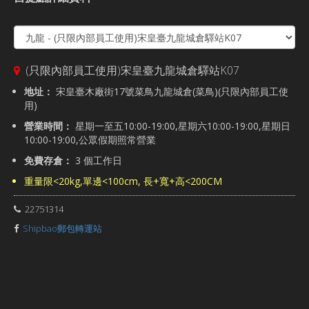
(只限內部員工使用)宋皇臺九龍城倉驛站K07
地址：
宋皇臺木廠街17號菜鳥九龍城倉(菜鳥)(只限內部員工使
用)
營業時間：
星期一至五10:00-19:00,星期六10:00-19:00,星期日
10:00-19:00,公眾假期照常營業
免費存倉：
3 個工作日
重量限<20kg,單邊<100cm, 長+寬+高<200CM
22751314
Shipbao郵包轉運站