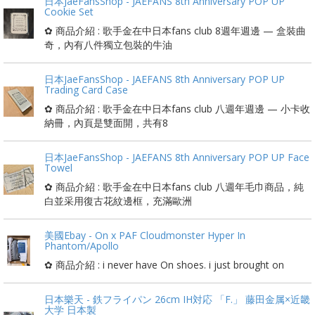
日本JaeFansShop - JAEFANS 8th Anniversary POP UP
Cookie Set
✿ 商品介紹 : 歌手金在中日本fans club 8週年週邊 — 盒裝曲
奇，內有八件獨立包裝的牛油
日本JaeFansShop - JAEFANS 8th Anniversary POP UP
Trading Card Case
✿ 商品介紹 : 歌手金在中日本fans club 八週年週邊 — 小卡收
納冊，內頁是雙面開，共有8
日本JaeFansShop - JAEFANS 8th Anniversary POP UP Face
Towel
✿ 商品介紹 : 歌手金在中日本fans club 八週年毛巾商品，純
白並采用復古花紋邊框，充滿歐洲
美國Ebay - On x PAF Cloudmonster Hyper In
Phantom/Apollo
✿ 商品介紹 : i never have On shoes. i just brought on
日本樂天 - 鉄フライパン 26cm IH対応 「F.」 藤田金属×近畿
大学 日本製