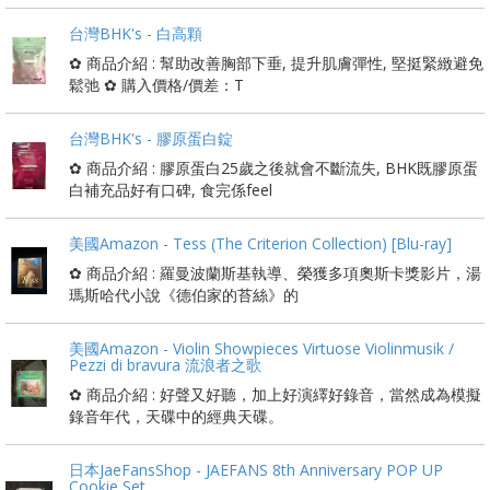
台灣BHK's - 白高顆
✿ 商品介紹 : 幫助改善胸部下垂, 提升肌膚彈性, 堅挺緊緻避免
鬆弛 ✿ 購入價格/價差：T
台灣BHK's - 膠原蛋白錠
✿ 商品介紹 : 膠原蛋白25歲之後就會不斷流失, BHK既膠原蛋
白補充品好有口碑, 食完係feel
美國Amazon - Tess (The Criterion Collection) [Blu-ray]
✿ 商品介紹 : 羅曼波蘭斯基執導、榮獲多項奧斯卡獎影片，湯
瑪斯哈代小說《德伯家的苔絲》的
美國Amazon - Violin Showpieces Virtuose Violinmusik /
Pezzi di bravura 流浪者之歌
✿ 商品介紹 : 好聲又好聽，加上好演繹好錄音，當然成為模擬
錄音年代，天碟中的經典天碟。
日本JaeFansShop - JAEFANS 8th Anniversary POP UP
Cookie Set