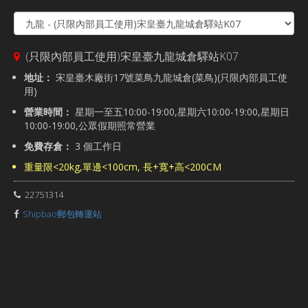
(只限內部員工使用)宋皇臺九龍城倉驛站K07
地址：
宋皇臺木廠街17號菜鳥九龍城倉(菜鳥)(只限內部員工使
用)
營業時間：
星期一至五10:00-19:00,星期六10:00-19:00,星期日
10:00-19:00,公眾假期照常營業
免費存倉：
3 個工作日
重量限<20kg,單邊<100cm, 長+寬+高<200CM
22751314
Shipbao郵包轉運站