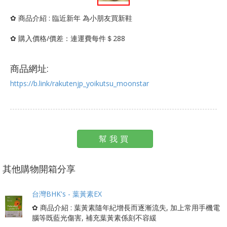
✿ 商品介紹 : 臨近新年 為小朋友買新鞋
✿ 購入價格/價差：連運費每件＄288
商品網址:
https://b.link/rakutenjp_yoikutsu_moonstar
幫我買
其他購物開箱分享
台灣BHK's - 葉黃素EX
✿ 商品介紹 : 葉黃素隨年紀增長而逐漸流失, 加上常用手機電
腦等既藍光傷害, 補充葉黃素係刻不容緩