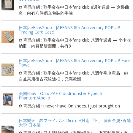
✿ 商品介紹 : 歌手金在中日本fans club 8週年週邊 — 盒裝曲
奇，內有八件獨立包裝的牛油
日本JaeFansShop - JAEFANS 8th Anniversary POP UP
Trading Card Case
✿ 商品介紹 : 歌手金在中日本fans club 八週年週邊 — 小卡收
納冊，內頁是雙面開，共有8
日本JaeFansShop - JAEFANS 8th Anniversary POP UP Face
Towel
✿ 商品介紹 : 歌手金在中日本fans club 八週年毛巾商品，純
白並采用復古花紋邊框，充滿歐洲
美國Ebay - On x PAF Cloudmonster Hyper In
Phantom/Apollo
✿ 商品介紹 : i never have On shoes. i just brought on
日本樂天 - 鉄フライパン 26cm IH対応 「F.」 藤田金属×近畿
大学 日本製
✿ 商品介紹 : 日本製純鐵鍋（碳鋼/鐵製），冇不黏塗層 • 冇