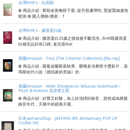
台灣BHK's - 白高顆
✿ 商品介紹 : 幫助改善胸部下垂, 提升肌膚彈性, 堅挺緊緻避免
鬆弛 ✿ 購入價格/價差：T
台灣BHK's - 膠原蛋白錠
✿ 商品介紹 : 膠原蛋白25歲之後就會不斷流失, BHK既膠原蛋
白補充品好有口碑, 食完係feel
美國Amazon - Tess (The Criterion Collection) [Blu-ray]
✿ 商品介紹 : 羅曼波蘭斯基執導、榮獲多項奧斯卡獎影片，湯
瑪斯哈代小說《德伯家的苔絲》的
美國Amazon - Violin Showpieces Virtuose Violinmusik /
Pezzi di bravura 流浪者之歌
✿ 商品介紹 : 好聲又好聽，加上好演繹好錄音，當然成為模擬
錄音年代，天碟中的經典天碟。
日本JaeFansShop - JAEFANS 8th Anniversary POP UP
Cookie Set