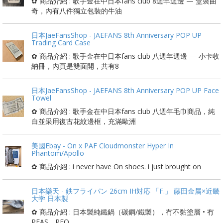
✿ 商品介紹 : 歌手金在中日本fans club 8週年週邊 — 盒裝曲
奇，內有八件獨立包裝的牛油
日本JaeFansShop - JAEFANS 8th Anniversary POP UP
Trading Card Case
✿ 商品介紹 : 歌手金在中日本fans club 八週年週邊 — 小卡收
納冊，內頁是雙面開，共有8
日本JaeFansShop - JAEFANS 8th Anniversary POP UP Face
Towel
✿ 商品介紹 : 歌手金在中日本fans club 八週年毛巾商品，純
白並采用復古花紋邊框，充滿歐洲
美國Ebay - On x PAF Cloudmonster Hyper In
Phantom/Apollo
✿ 商品介紹 : i never have On shoes. i just brought on
日本樂天 - 鉄フライパン 26cm IH対応 「F.」 藤田金属×近畿
大学 日本製
✿ 商品介紹 : 日本製純鐵鍋（碳鋼/鐵製），冇不黏塗層 • 冇
PFAS、PFO