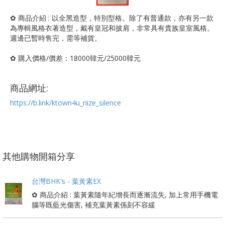
✿ 商品介紹 : 以全黑造型，特別型格。除了有普通款，亦有另一款
為專輯風格衣著造型，戴有皇冠和披肩，非常具有貴族皇室風格。
週邊已暫時售完，需等補貨。
✿ 購入價格/價差：18000韓元/25000韓元
商品網址:
https://b.link/ktown4u_riize_silence
其他購物開箱分享
台灣BHK's - 葉黃素EX
✿ 商品介紹 : 葉黃素隨年紀增長而逐漸流失, 加上常用手機電
腦等既藍光傷害, 補充葉黃素係刻不容緩