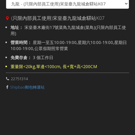
(只限內部員工使用)宋皇臺九龍城倉驛站K07
地址：
宋皇臺木廠街17號菜鳥九龍城倉(菜鳥)(只限內部員工使
用)
營業時間：
星期一至五10:00-19:00,星期六10:00-19:00,星期日
10:00-19:00,公眾假期照常營業
免費存倉：
3 個工作日
重量限<20kg,單邊<100cm, 長+寬+高<200CM
22751314
Shipbao郵包轉運站