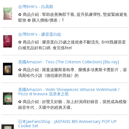
台灣BHK's - 白高顆
✿ 商品介紹 : 幫助改善胸部下垂, 提升肌膚彈性, 堅挺緊緻避免
鬆弛 ✿ 購入價格/價差：T
台灣BHK's - 膠原蛋白錠
✿ 商品介紹 : 膠原蛋白25歲之後就會不斷流失, BHK既膠原蛋
白補充品好有口碑, 食完係feel
美國Amazon - Tess (The Criterion Collection) [Blu-ray]
✿ 商品介紹 : 羅曼波蘭斯基執導、榮獲多項奧斯卡獎影片，湯
瑪斯哈代小說《德伯家的苔絲》的
美國Amazon - Violin Showpieces Virtuose Violinmusik /
Pezzi di bravura 流浪者之歌
✿ 商品介紹 : 好聲又好聽，加上好演繹好錄音，當然成為模擬
錄音年代，天碟中的經典天碟。
日本JaeFansShop - JAEFANS 8th Anniversary POP UP
Cookie Set