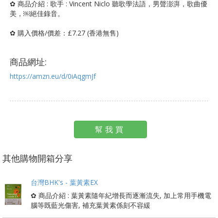
✿ 商品介紹 : 歌手 : Vincent Niclo 聽歌學法語，男聲澎湃，歌曲優
美，￼絕佳錄音。
✿ 購入價格/價差：£7.27 (香港無售)
商品網址:
https://amzn.eu/d/0iAqgmJf
幫我買
其他購物開箱分享
台灣BHK's - 葉黃素EX
✿ 商品介紹 : 葉黃素隨年紀增長而逐漸流失, 加上常用手機電
腦等既藍光傷害, 補充葉黃素係刻不容緩