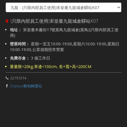
(只限內部員工使用)宋皇臺九龍城倉驛站K07
地址：
宋皇臺木廠街17號菜鳥九龍城倉(菜鳥)(只限內部員工使
用)
營業時間：
星期一至五10:00-19:00,星期六10:00-19:00,星期日
10:00-19:00,公眾假期照常營業
免費存倉：
3 個工作日
重量限<20kg,單邊<100cm, 長+寬+高<200CM
22751314
Shipbao郵包轉運站