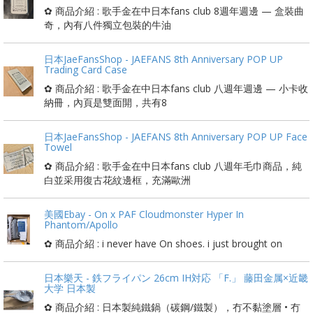
✿ 商品介紹 : 歌手金在中日本fans club 8週年週邊 — 盒裝曲
奇，內有八件獨立包裝的牛油
日本JaeFansShop - JAEFANS 8th Anniversary POP UP
Trading Card Case
✿ 商品介紹 : 歌手金在中日本fans club 八週年週邊 — 小卡收
納冊，內頁是雙面開，共有8
日本JaeFansShop - JAEFANS 8th Anniversary POP UP Face
Towel
✿ 商品介紹 : 歌手金在中日本fans club 八週年毛巾商品，純
白並采用復古花紋邊框，充滿歐洲
美國Ebay - On x PAF Cloudmonster Hyper In
Phantom/Apollo
✿ 商品介紹 : i never have On shoes. i just brought on
日本樂天 - 鉄フライパン 26cm IH対応 「F.」 藤田金属×近畿
大学 日本製
✿ 商品介紹 : 日本製純鐵鍋（碳鋼/鐵製），冇不黏塗層 • 冇