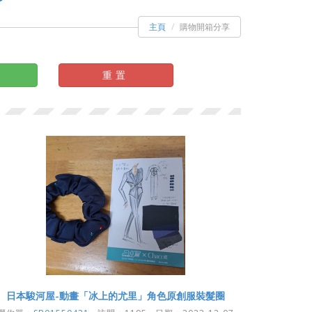
主頁
購物開箱分享
重置
日本駿河屋-動畫「冰上的尤里」角色原創服裝髮圈