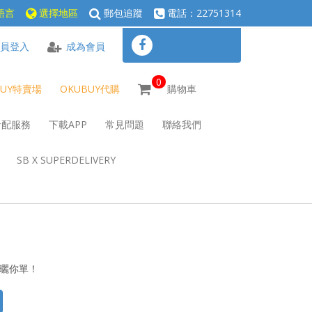
語言
選擇地區
郵包追蹤
電話：22751314
員登入
成為會員
0
BUY特賣場
OKUBUY代購
購物車
倉配服務
下載APP
常見問題
聯絡我們
SB X SUPERDELIVERY
心曬你單！