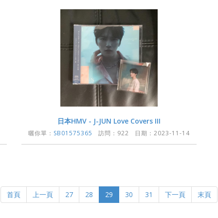
日本HMV - J-JUN Love Covers III
曬你單：
SB01575365
訪問：922 日期：2023-11-14
首頁
上一頁
27
28
29
30
31
下一頁
末頁