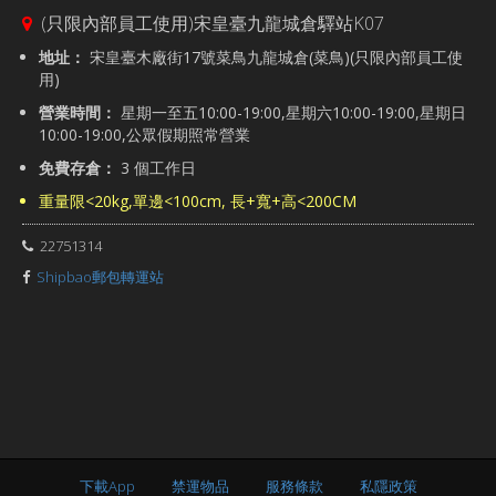
(只限內部員工使用)宋皇臺九龍城倉驛站K07
地址：
宋皇臺木廠街17號菜鳥九龍城倉(菜鳥)(只限內部員工使
用)
營業時間：
星期一至五10:00-19:00,星期六10:00-19:00,星期日
10:00-19:00,公眾假期照常營業
免費存倉：
3 個工作日
重量限<20kg,單邊<100cm, 長+寬+高<200CM
22751314
Shipbao郵包轉運站
下載App
禁運物品
服務條款
私隱政策