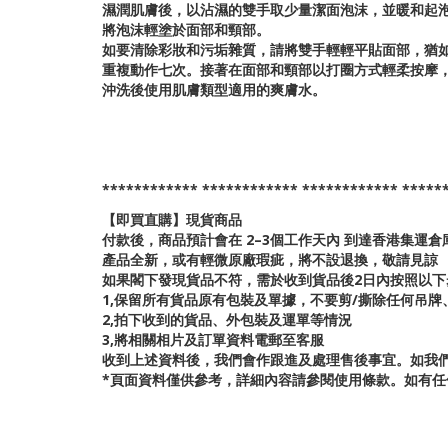
濕潤肌膚後，以沾濕的雙手取少量潔面泡沫，並暖和起
將泡沫輕塗於面部和頸部。
如要清除彩妝和污垢雜質，請將雙手輕輕平貼面部，猶
重複動作七次。接著在面部和頸部以打圈方式輕柔按摩
沖洗後使用肌膚類型適用的爽膚水。
************
************
************
*****
【即買直購】現貨商品
付款後，商品預計會在 2–3個工作天內 到達香港集運
產品全新，或有輕微原廠瑕疵，將不設退換，敬請見諒
如果閣下發現貨品不符，需於收到貨品後2日內按照以下
1,保留所有貨品原有包裝及單據，不要剪/撕除任何吊
2,拍下收到的貨品、外包裝及運單等情況
3,將相關相片及訂單資料電郵至客服
收到上述資料後，我們會作跟進及處理售後事宜。如我
*頁面資料僅供參考，詳細內容請參閱使用條款。如有任何爭