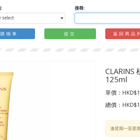
:
搜尋:
 select
購物車
提交
返回商品
CLARIN
125ml
單價：
HKD$1
總價：
HKD$1
逢星期一至星