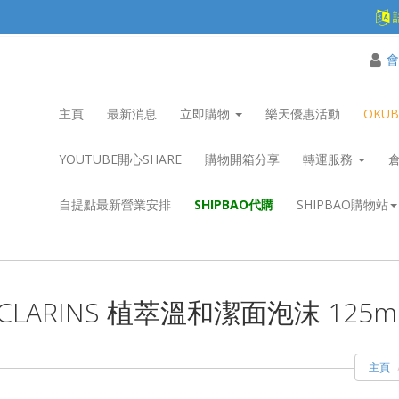
會
主頁
最新消息
立即購物
樂天優惠活動
OKU
YOUTUBE開心SHARE
購物開箱分享
轉運服務
自提點最新營業安排
SHIPBAO代購
SHIPBAO購物站
CLARINS 植萃溫和潔面泡沫 125m
主頁