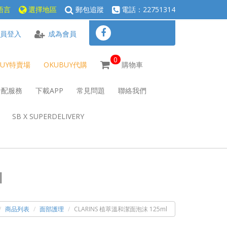
語言
選擇地區
郵包追蹤
電話：22751314
員登入
成為會員
0
BUY特賣場
OKUBUY代購
購物車
倉配服務
下載APP
常見問題
聯絡我們
SB X SUPERDELIVERY
l
商品列表
面部護理
CLARINS 植萃溫和潔面泡沫 125ml