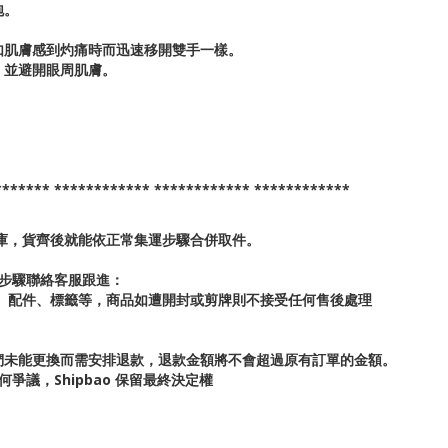
泡。
如肌膚感到灼痛時而迅速移開雙手一樣。
，並避開眼周肌膚。
*******
************
************
************
倉庫，貨齊後就能依正常集運步驟合併取件。
步驟聯絡客服跟進：
牌、配件、標籤等，商品如遭開封或剪牌則不接受任何售後處理
們未能更換而需安排退款，退款金額將不會超過原有訂單的金額。
議，Shipbao 保留最終決定權