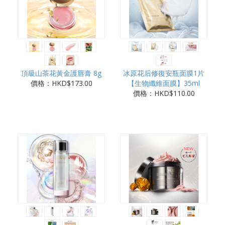
頂級山茶花黃金護唇膏 8g
冰原花后修復安瓶面膜1片
價格：HKD$173.00
【生物纖維面膜】35ml
價格：HKD$110.00