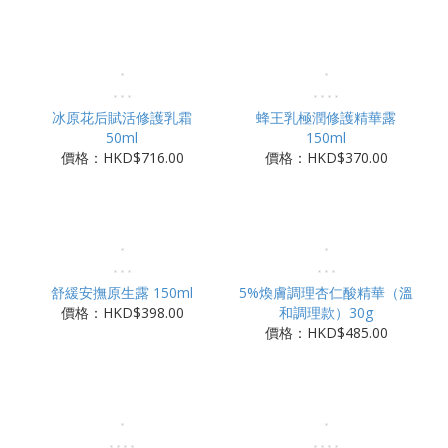
冰原花后賦活修護乳霜
蜂王乳極潤修護精華露
50ml
150ml
價格：HKD$716.00
價格：HKD$370.00
舒緩安撫原生露 150ml
5%煥膚調理杏仁酸精華（溫
價格：HKD$398.00
和調理款）30g
價格：HKD$485.00