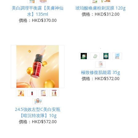
美白調理平衡露【美膚神仙
琥珀酸喚膚粉刺泥膜 120g
水】135ml
價格：HKD$312.00
價格：HKD$370.00
極致修復肌能霜 35g
價格：HKD$572.00
24.5強效左型C美白安瓶
【暗沉特攻隊】10g
價格：HKD$572.00