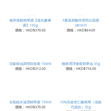
極萃煥顏精華露【拋光嫩膚
5重玻尿酸特潤亮白面膜
露】150g
28ml/片
價格：HKD$370.00
價格：HKD$64.00
頂級精油調理卸妝膏 100ml
極致潤澤修復精華油 35g
價格：HKD$312.00
價格：HKD$716.00
全能鎖水滋潤精華露 150ml
10%高效杏仁酸精華（強效
價格：HKD$370.00
代謝款）30g