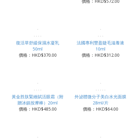
價格：HKD$572.00
復活草舒緩保濕水凝乳
法國專利豐盈睫毛滋養液
50ml
10ml
價格：HKD$370.00
價格：HKD$312.00
黃金胜肽緊緻賦活眼霜（附
外泌體微分子美白水光面膜
贈冰鎮按摩棒）20ml
28ml/片
價格：HKD$485.00
價格：HKD$64.00