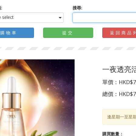
:
搜尋:
 select
購物車
提交
返回商品
一夜透亮活
單價：
HKD$7
總價：
HKD$7
逢星期一至星
購買數量：