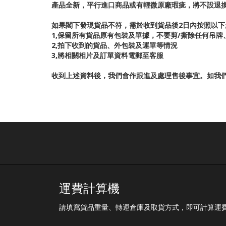
產品全新，平行進口商品或有輕微原廠瑕疵，將不設退
如果閣下發現貨品不符，需於收到貨品後2日內按照以下
1,保留所有貨品原有包裝及單據，不要剪/撕除任何吊
2,拍下收到的貨品、外包裝及運單等情況
3,將相關相片及訂單資料電郵至客服
收到上述資料後，我們會作跟進及處理售後事宜。如我
運費計算機
請填寫貨品重量、轉運倉庫及取貨方式，即可計算運