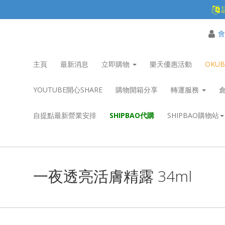
會
主頁
最新消息
立即購物
樂天優惠活動
OKU
YOUTUBE開心SHARE
購物開箱分享
轉運服務
自提點最新營業安排
SHIPBAO代購
SHIPBAO購物站
一夜透亮活膚精露 34ml