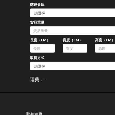
轉運倉庫
貨品重量
長度（CM）
寬度（CM）
高度（CM
取貨方式
-
運費：
郵包追蹤