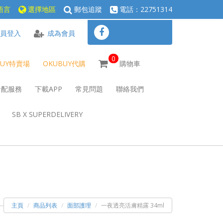
語言
選擇地區
郵包追蹤
電話：22751314
員登入
成為會員
0
BUY特賣場
OKUBUY代購
購物車
倉配服務
下載APP
常見問題
聯絡我們
SB X SUPERDELIVERY
主頁
商品列表
面部護理
一夜透亮活膚精露 34ml