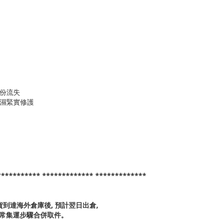
水份流失
保濕緊實修護
*********** ************* *************
貨到達海外倉庫後, 預計翌日出倉,
正常集運步驟合併取件。