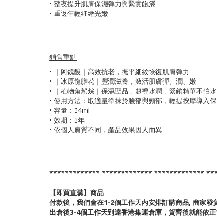
• 整夜提升肌膚保濕彈力與緊實飽滿
• 重返年輕細緻光嫩
銷售重點
•
｜阿魏酸｜高效抗老，撫平細紋恢復肌膚彈力
• ｜冰原龍膽花｜豐潤滋養，激活肌膚彈、潤、嫩
• ｜植物角鯊烷｜保濕聖品，超導水潤，緊鎖精華不怕
• 使用方法：取適量塗抹於臉部與頸部，輕提按摩導入
• 容量：34ml
• 效期：3年
• 依個人膚質不同，產品效果因人而異
************* ************* ************* **
【即買直購】商品
付款後，我們會在1-2個工作天內安排訂購商品, 商家發
出倉後3-4個工作天到達香港集運倉庫，貨齊後就能依