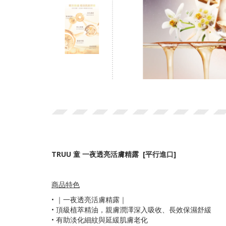
TRUU 童 一夜透亮活膚精露 [平行進口]
商品特色
•
｜一夜透亮活膚精露｜
• 頂級植萃精油，親膚潤澤深入吸收、長效保濕舒緩
• 有助淡化細紋與延緩肌膚老化