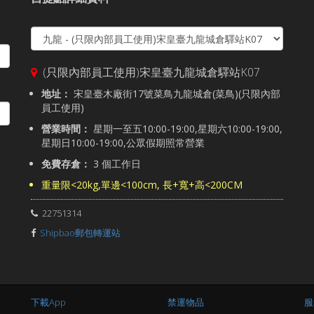
(只限內部員工使用)宋皇臺九龍城倉驛站K07
地址：
宋皇臺木廠街17號菜鳥九龍城倉(菜鳥)(只限內部
員工使用)
營業時間：
星期一至五10:00-19:00,星期六10:00-19:00,
星期日10:00-19:00,公眾假期照常營業
免費存倉：
3 個工作日
重量限<20kg,單邊<100cm, 長+寬+高<200CM
22751314
Shipbao郵包轉運站
下載App
禁運物品
服