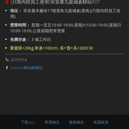
(只限內部員工使用)宋皇臺九龍城倉驛站K07
地址：
宋皇臺木廠街17號菜鳥九龍城倉(菜鳥)(只限內部員工使
用)
營業時間：
星期一至五10:00-19:00,星期六10:00-19:00,星期日
10:00-19:00,公眾假期照常營業
免費存倉：
3 個工作日
重量限<20kg,單邊<100cm, 長+寬+高<200CM
22751314
Shipbao郵包轉運站
下載App
禁運物品
服務條款
私隱政策