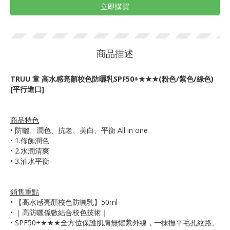
立即購買
商品描述
TRUU 童 高水感亮顏校色防曬乳SPF50+★★★(粉色/紫色/綠色)
[平行進口]
商品特色
•
防曬、潤色、抗老、美白、平衡 All in one
• 1.修飾潤色
• 2.水潤清爽
• 3.油水平衡
銷售重點
•
【高水感亮顏校色防曬乳】50ml
• ｜高防曬係數結合校色技術｜
• SPF50+★★★全方位保護肌膚無懼紫外線，一抹撫平毛孔紋路、