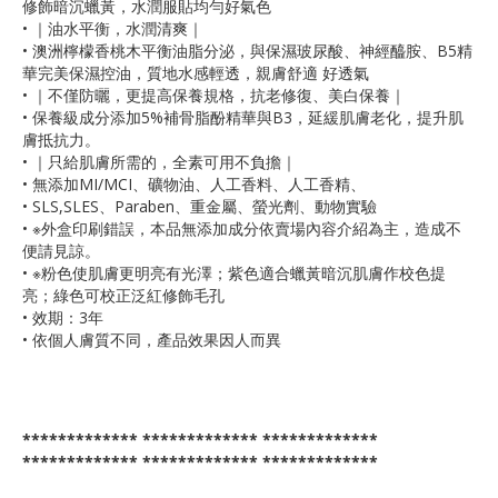
修飾暗沉蠟黃，水潤服貼均勻好氣色
• ｜油水平衡，水潤清爽｜
• 澳洲檸檬香桃木平衡油脂分泌，與保濕玻尿酸、神經醯胺、B5精
華完美保濕控油，質地水感輕透，親膚舒適 好透氣
• ｜不僅防曬，更提高保養規格，抗老修復、美白保養｜
• 保養級成分添加5%補骨脂酚精華與B3，延緩肌膚老化，提升肌
膚抵抗力。
• ｜只給肌膚所需的，全素可用不負擔｜
• 無添加MI/MCI、礦物油、人工香料、人工香精、
• SLS,SLES、Paraben、重金屬、螢光劑、動物實驗
• ※外盒印刷錯誤，本品無添加成分依賣場內容介紹為主，造成不
便請見諒。
• ※粉色使肌膚更明亮有光澤；紫色適合蠟黃暗沉肌膚作校色提
亮；綠色可校正泛紅修飾毛孔
• 效期：3年
• 依個人膚質不同，產品效果因人而異
************* ************* *************
************* ************* *************