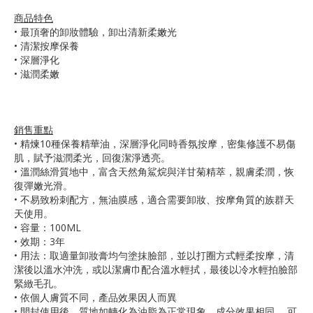
商品特色
•
最頂奢的卸妝體驗，卸出清新柔嫩光
• 清潔按摩保養
• 深層淨化
• 滋潤柔嫩
銷售重點
•
精煉10種保養精華油，深層淨化同時香氛按摩，密集修護不易傷
肌，賦予滋潤柔光，回復潔淨透亮。
• 溫潤絲滑質地中，富含天然角鯊烷與洋甘菊精萃，親膚柔潤，恢
復彈嫩光滑。
• 不易致粉刺配方，無油膜感，適合需要卸妝、按摩角質的族群天
天使用。
• 容量：100ML
• 效期：3年
• 用法：取適量卸妝膏均勻塗抹臉部，並以打圈方式輕柔按摩，清
潔後以溫水沖洗，或以潔膚巾配合溫水輕拭，最後以冷水輕拍臉部
緊緻毛孔。
• 依個人膚質不同，產品效果因人而異
• 開封使用後，質地如轉化為油脂為正常現象，成分效果相同， 可