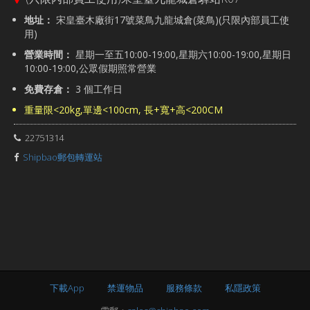
地址：
宋皇臺木廠街17號菜鳥九龍城倉(菜鳥)(只限內部員工使
用)
營業時間：
星期一至五10:00-19:00,星期六10:00-19:00,星期日
10:00-19:00,公眾假期照常營業
免費存倉：
3 個工作日
重量限<20kg,單邊<100cm, 長+寬+高<200CM
22751314
Shipbao郵包轉運站
下載App
禁運物品
服務條款
私隱政策