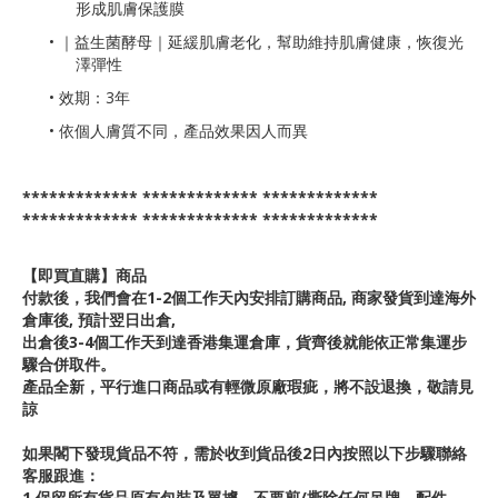
形成肌膚保護膜
• ｜益生菌酵母｜延緩肌膚老化，幫助維持肌膚健康，恢復光
澤彈性
• 效期：3年
• 依個人膚質不同，產品效果因人而異
************* ************* *************
************* ************* *************
【即買直購】商品
付款後，我們會在1-2個工作天內安排訂購商品, 商家發貨到達海外
倉庫後, 預計翌日出倉,
出倉後3-4個工作天到達香港集運倉庫，貨齊後就能依正常集運步
驟合併取件。
產品全新，平行進口商品或有輕微原廠瑕疵，將不設退換，敬請見
諒
如果閣下發現貨品不符，需於收到貨品後2日內按照以下步驟聯絡
客服跟進：
1,保留所有貨品原有包裝及單據，不要剪/撕除任何吊牌、配件、