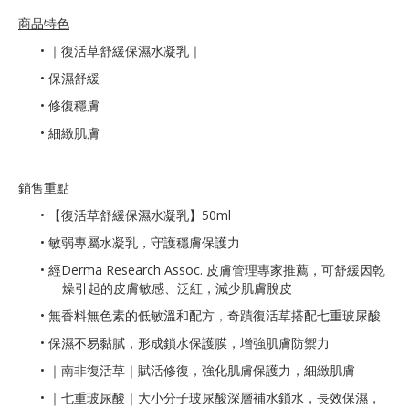
商品特色
•
｜復活草舒緩保濕水凝乳｜
• 保濕舒緩
• 修復穩膚
• 細緻肌膚
銷售重點
•
【復活草舒緩保濕水凝乳】50ml
• 敏弱專屬水凝乳，守護穩膚保護力
• 經Derma Research Assoc. 皮膚管理專家推薦，可舒緩因乾
燥引起的皮膚敏感、泛紅，減少肌膚脫皮
• 無香料無色素的低敏溫和配方，奇蹟復活草搭配七重玻尿酸
• 保濕不易黏膩，形成鎖水保護膜，增強肌膚防禦力
• ｜南非復活草｜賦活修復，強化肌膚保護力，細緻肌膚
• ｜七重玻尿酸｜大小分子玻尿酸深層補水鎖水，長效保濕，